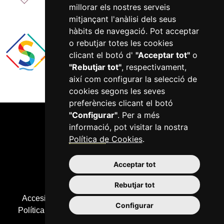
millorar els nostres serveis
mitjançant l'anàlisi dels seus
hàbits de navegació. Pot acceptar
o rebutjar totes les cookies
clicant el botó d'
"Acceptar tot"
o
"Rebutjar tot"
, respectivament,
així com configurar la selecció de
cookies segons les seves
preferències clicant el botó
"Configurar"
. Per a més
informació, pot visitar la nostra
Política de Cookies
.
Acceptar tot
977 750 422
Rebutjar tot
Accesibilitat
Avís legal
Informació bàsica RGPD
Configurar
Política de cookies
Política de Privacitat
Configurar
cookies
Mapa web