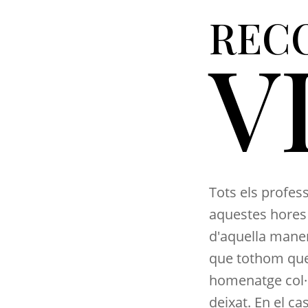
REC
V
Tots els profes
aquestes hores 
d'aquella mane
que tothom que 
homenatge col·
deixat. En el c