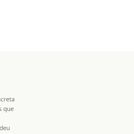
ncreta
ts que
odeu