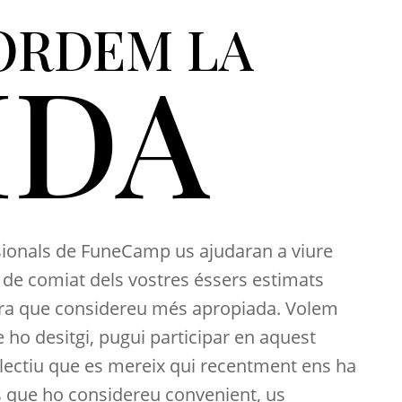
ORDEM LA
IDA
sionals de FuneCamp us ajudaran a viure
de comiat dels vostres éssers estimats
ra que considereu més apropiada. Volem
ho desitgi, pugui participar en aquest
lectiu que es mereix qui recentment ens ha
as que ho considereu convenient, us