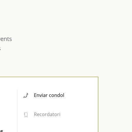
rents
s
Enviar condol
Recordatori
es