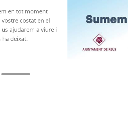
any 1871. Més de 150
ecció Suport al dol.
em en tot moment
u conèixer a partir de
vostre costat en el
 teniu al vostre abast.
 us ajudarem a viure i
s ha deixat.