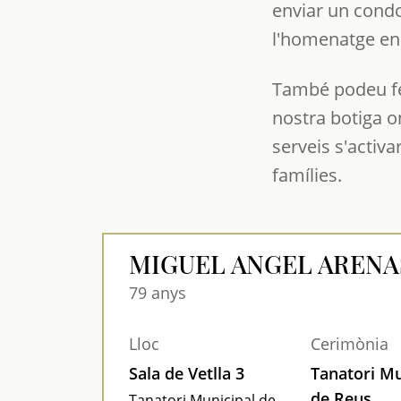
enviar un condol
l'homenatge en 
També podeu fe
nostra botiga o
serveis s'activa
famílies.
MIGUEL ANGEL AREN
79 anys
Lloc
Cerimònia
Sala de Vetlla 3
Tanatori Mu
de Reus
Tanatori Municipal de