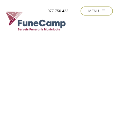
Vés al contingut
977 750 422
MENÚ