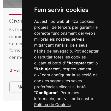
Fem servir cookies
Crematori Municipal de Reus
Aquest lloc web utilitza cookies
pròpies i de tercers per garantir el
Es tracta d'un equipament funerari
correcte funcionament del web i
municipal situat a tocar mateix del
millorar els nostres serveis
Cementiri General de Reus. Dotat amb dos
mitjançant l'anàlisi dels seus
forns crematoris i amb una àmplia sala de
hàbits de navegació. Pot acceptar
cerimònies.
o rebutjar totes les cookies
clicant el botó d'
"Acceptar tot"
o
"Rebutjar tot"
, respectivament,
Avinguda de la Pau, 43203 - Reus, Tarragona
així com configurar la selecció de
cookies segons les seves
Més informació
preferències clicant el botó
Serveis
"Configurar"
. Per a més
informació, pot visitar la nostra
Política de Cookies
.