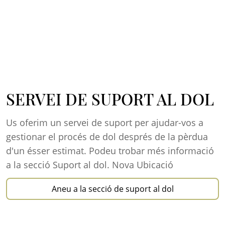
CEMENTIRI GENERAL DE
ESTEM AL VOSTRE COSTAT,
SERVEI DE SUPORT AL DOL
REUS, UN PATRIMONI VIU
COM SEMPRE
Us oferim un servei de suport per ajudar-vos a
Un testimoni de la història més recent de la ciutat
gestionar el procés de dol després de la pèrdua
de Reus des de la seva construcció, l'any 1871.
Des de FuneCamp us acompanyarem en tot
d'un ésser estimat. Podeu trobar més informació
Més de 150 anys d'un recinte funerari que podeu
moment quan més ens necessiteu. Serem al
a la secció Suport al dol. Nova Ubicació
conèixer a partir de les diferents rutes
vostre costat en el comiat de les persones
divulgatives que teniu al vostre abast.
estimades i us ajudarem a viure i compartir el
Aneu a la secció de suport al dol
buit i el dol per qui ens ha deixat.
Ruta Cementiri