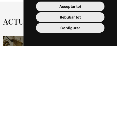
Acceptar tot
Rebutjar tot
ACTUALITAT
Configurar
17 Mar 2026
El Cementiri
General de Reus
organitza per
quart any
consecutiu el
cicle d’activitats
“Primavera al