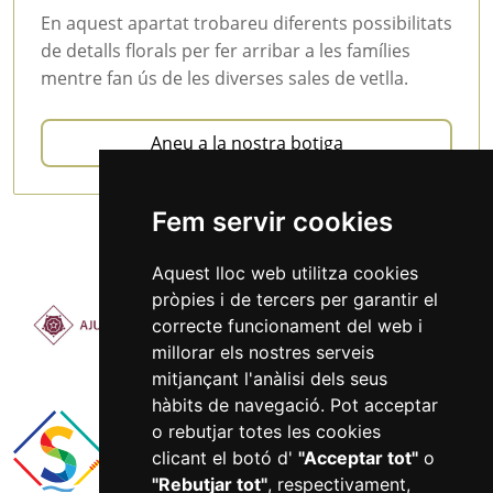
En aquest apartat trobareu diferents possibilitats
de detalls florals per fer arribar a les famílies
mentre fan ús de les diverses sales de vetlla.
Aneu a la nostra botiga
Fem servir cookies
Aquest lloc web utilitza cookies
pròpies i de tercers per garantir el
correcte funcionament del web i
millorar els nostres serveis
mitjançant l'anàlisi dels seus
hàbits de navegació. Pot acceptar
o rebutjar totes les cookies
clicant el botó d'
"Acceptar tot"
o
"Rebutjar tot"
, respectivament,