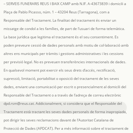
– SERVEIS FUNERARIS REUS I BAIX CAMP amb N.IF. A-43673839 i domicili a
Plaça de Pablo Picasso, núm. 1 – 43204 Reus (Tarragona), com a
Responsable del Tractament. La finalitat del tractament és enviar un
missatge de condol a les famílies, de part de l’usuari de forma telemàtica.
La base jurídica que legitima el tractament és el seu consentiment. Es
poden preveure cessió de dades personals amb motiu de col·laboració amb
altres ens municipals per tràmits i gestions administratives i les cessions
per previsió legal. No es preveuen transferències internacionals de dades.
En qualsevol moment pot exercir els seus drets d’accés, rectificació,
supressió, limitació, portabilitat o oposició del tractament de les seves
dades, enviant una comunicació per escrit o presencialment al domicili del
Responsable del Tractament o a través de l’adreça de correu electrònic
dpd.rsm@reus.cat
. Addicionalment, si considera que el Responsable del
Tractament està tractant les seves dades personals de forma inapropiada,
pot dirigir les seves reclamacions davant de l’Autoritat Catalana de
Protecció de Dades (APDCAT). Per a més informació sobre el tractament de