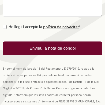
política de privacitat
(obligatori)
He llegit i accepto la
*
Nom difunt
Edat
Lloc
Ceremònia
Data ceremònia
Cementiri
Data visita tanatori
Data sortida tanatori
En compliment de l’article 13 del Reglament (UE) 679/2016, relatiu a la
protecció de les persones físiques pel que fa al tractament de dades
personals i a la lliure circulació d’aquestes dades, i de l’article 11 de la Llei
Orgànica 3/2018, de Protecció de Dades Personals i garantia dels drets
digitals, l’informem que les seves dades de caràcter personal seran
incorporades als sistemes d’informació de REUS SERVEIS MUNICIPALS, S.A.