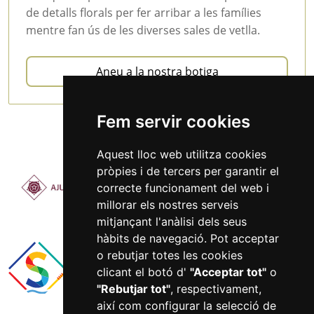
de detalls florals per fer arribar a les famílies
mentre fan ús de les diverses sales de vetlla.
Aneu a la nostra botiga
Fem servir cookies
Aquest lloc web utilitza cookies
pròpies i de tercers per garantir el
correcte funcionament del web i
millorar els nostres serveis
mitjançant l'anàlisi dels seus
hàbits de navegació. Pot acceptar
o rebutjar totes les cookies
clicant el botó d'
"Acceptar tot"
o
"Rebutjar tot"
, respectivament,
així com configurar la selecció de