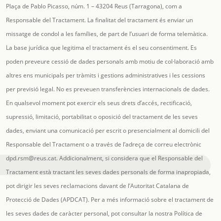
Plaça de Pablo Picasso, núm. 1 – 43204 Reus (Tarragona), com a
Responsable del Tractament. La finalitat del tractament és enviar un
missatge de condol a les famílies, de part de l’usuari de forma telemàtica.
La base jurídica que legitima el tractament és el seu consentiment. Es
poden preveure cessió de dades personals amb motiu de col·laboració amb
altres ens municipals per tràmits i gestions administratives i les cessions
per previsió legal. No es preveuen transferències internacionals de dades.
En qualsevol moment pot exercir els seus drets d’accés, rectificació,
supressió, limitació, portabilitat o oposició del tractament de les seves
dades, enviant una comunicació per escrit o presencialment al domicili del
Responsable del Tractament o a través de l’adreça de correu electrònic
dpd.rsm@reus.cat
. Addicionalment, si considera que el Responsable del
Tractament està tractant les seves dades personals de forma inapropiada,
pot dirigir les seves reclamacions davant de l’Autoritat Catalana de
Protecció de Dades (APDCAT). Per a més informació sobre el tractament de
les seves dades de caràcter personal, pot consultar la nostra Política de