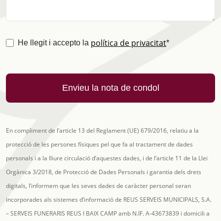
política de privacitat
(obligatori)
He llegit i accepto la
*
Nom difunt
Edat
Lloc
Ceremònia
Data ceremònia
Cementiri
Data visita tanatori
Data sortida tanatori
En compliment de l’article 13 del Reglament (UE) 679/2016, relatiu a la
protecció de les persones físiques pel que fa al tractament de dades
personals i a la lliure circulació d’aquestes dades, i de l’article 11 de la Llei
Orgànica 3/2018, de Protecció de Dades Personals i garantia dels drets
digitals, l’informem que les seves dades de caràcter personal seran
incorporades als sistemes d’informació de REUS SERVEIS MUNICIPALS, S.A.
– SERVEIS FUNERARIS REUS I BAIX CAMP amb N.IF. A-43673839 i domicili a