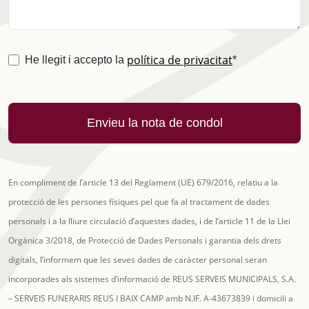
política de privacitat
(obligatori)
He llegit i accepto la
*
Nom difunt
Edat
Lloc
Ceremònia
Data ceremònia
Cementiri
Data visita tanatori
Data sortida tanatori
En compliment de l’article 13 del Reglament (UE) 679/2016, relatiu a la
protecció de les persones físiques pel que fa al tractament de dades
personals i a la lliure circulació d’aquestes dades, i de l’article 11 de la Llei
Orgànica 3/2018, de Protecció de Dades Personals i garantia dels drets
digitals, l’informem que les seves dades de caràcter personal seran
incorporades als sistemes d’informació de REUS SERVEIS MUNICIPALS, S.A.
– SERVEIS FUNERARIS REUS I BAIX CAMP amb N.IF. A-43673839 i domicili a