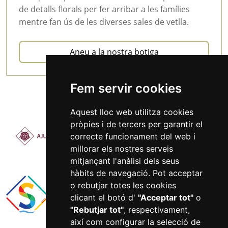
de detalls florals per fer arribar a les famílies
mentre fan ús de les diverses sales de vetlla.
Aneu a la nostra botiga
Fem servir cookies
Aquest lloc web utilitza cookies
pròpies i de tercers per garantir el
correcte funcionament del web i
millorar els nostres serveis
mitjançant l'anàlisi dels seus
hàbits de navegació. Pot acceptar
o rebutjar totes les cookies
clicant el botó d'
"Acceptar tot"
o
"Rebutjar tot"
, respectivament,
així com configurar la selecció de