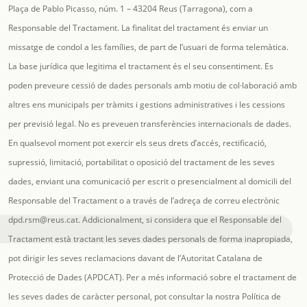
Plaça de Pablo Picasso, núm. 1 – 43204 Reus (Tarragona), com a
Responsable del Tractament. La finalitat del tractament és enviar un
missatge de condol a les famílies, de part de l’usuari de forma telemàtica.
La base jurídica que legitima el tractament és el seu consentiment. Es
poden preveure cessió de dades personals amb motiu de col·laboració amb
altres ens municipals per tràmits i gestions administratives i les cessions
per previsió legal. No es preveuen transferències internacionals de dades.
En qualsevol moment pot exercir els seus drets d’accés, rectificació,
supressió, limitació, portabilitat o oposició del tractament de les seves
dades, enviant una comunicació per escrit o presencialment al domicili del
Responsable del Tractament o a través de l’adreça de correu electrònic
dpd.rsm@reus.cat
. Addicionalment, si considera que el Responsable del
Tractament està tractant les seves dades personals de forma inapropiada,
pot dirigir les seves reclamacions davant de l’Autoritat Catalana de
Protecció de Dades (APDCAT). Per a més informació sobre el tractament de
les seves dades de caràcter personal, pot consultar la nostra Política de