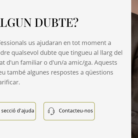
ALGUN DUBTE?
fessionals us ajudaran en tot moment a
ndre qualsevol dubte que tingueu al llarg del
t d'un familiar o d'un/a amic/ga. Aquests
reu també algunes respostes a qüestions
rificar.
 secció d'ajuda
Contacteu-nos