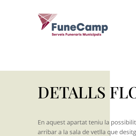
Pasar al contenido principal
DETALLS FL
En aquest apartat teniu la possibilita
arribar a la sala de vetlla que desit