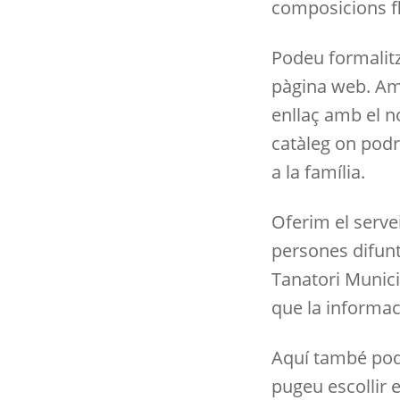
composicions flo
Podeu formalitz
pàgina web. Amb
enllaç amb el n
catàleg on podre
a la família.
Oferim el servei
persones difunt
Tanatori Municip
que la informac
Aquí també pode
pugeu escollir 