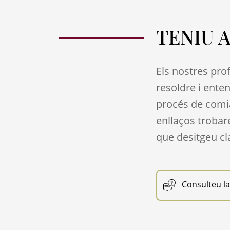
TENIU 
Els nostres pro
resoldre i ente
procés de comia
enllaços troba
que desitgeu cla
Consulteu la