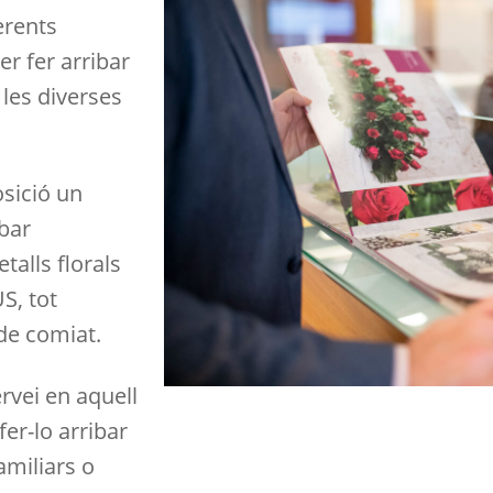
erents
per fer arribar
 les diverses
sició un
ibar
talls florals
S, tot
de comiat.
rvei en aquell
er-lo arribar
amiliars o