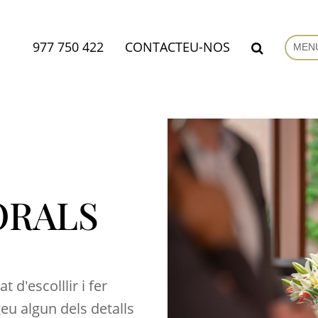
977 750 422
CONTACTEU-NOS
MEN
ORALS
t d'escolllir i fer
geu algun dels detalls