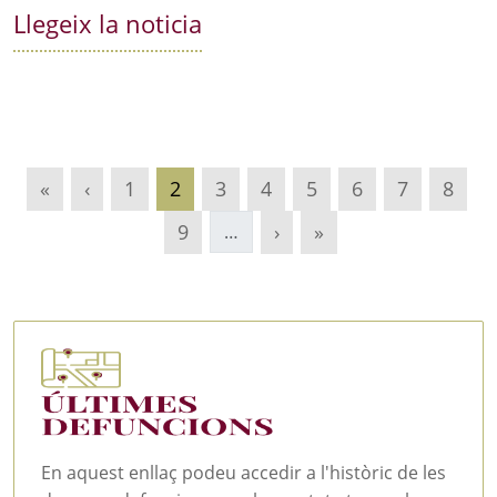
Llegeix la noticia
Primera pàgina
Pàgina anterior
Pàgina
Pàgina actual
Pàgina
Pàgina
Pàgina
Pàgina
Pàgina
Pàgin
«
‹
1
2
3
4
5
6
7
8
Pàgina
Pàgina següent
Última pàgina
9
›
»
…
En aquest enllaç podeu accedir a l'històric de les