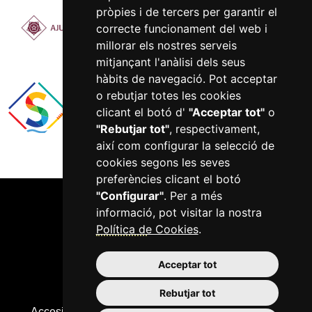
pròpies i de tercers per garantir el
correcte funcionament del web i
millorar els nostres serveis
mitjançant l'anàlisi dels seus
hàbits de navegació. Pot acceptar
o rebutjar totes les cookies
clicant el botó d'
"Acceptar tot"
o
"Rebutjar tot"
, respectivament,
així com configurar la selecció de
cookies segons les seves
preferències clicant el botó
"Configurar"
. Per a més
informació, pot visitar la nostra
Política de Cookies
.
Acceptar tot
977 750 422
Rebutjar tot
Accesibilitat
Avís legal
Informació bàsica RGPD