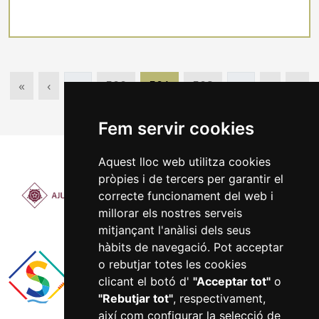
Primera pàgina
Pàgina anterior
Pàgina
Pàgina actual
Pàgina
Pàgina 
Últ
«
‹
500
501
502
›
»
…
…
Fem servir cookies
Aquest lloc web utilitza cookies
pròpies i de tercers per garantir el
correcte funcionament del web i
millorar els nostres serveis
mitjançant l'anàlisi dels seus
hàbits de navegació. Pot acceptar
o rebutjar totes les cookies
clicant el botó d'
"Acceptar tot"
o
"Rebutjar tot"
, respectivament,
així com configurar la selecció de